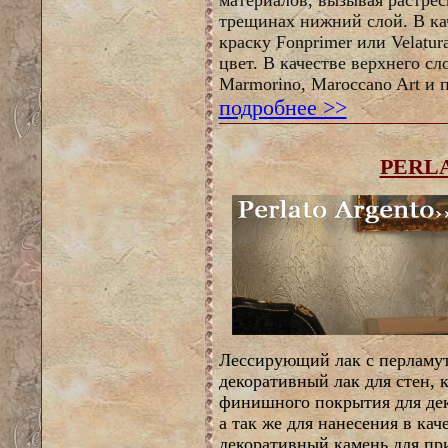
материалов, вызывая растрес
трещинах нижний слой. В ка
краску Fonprimer или Velatu
цвет. В качестве верхнего с
Marmorino, Maroccano Art и 
подробнее >>
PERL
Лессирующий лак с перламутр
декоративный лак для стен, 
финишного покрытия для де
а так же для нанесения в ка
декоративный камень для пр