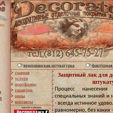
ки:
венецианская штукатурка
фактурная
главная
Защитный лак для д
услуги
штукат
портфолио
Процесс нанесения
гарантии
o
цены
специальных знаний и 
t
контакты
- всегда истинное удов
новости и реклама
равномерно, без каких -