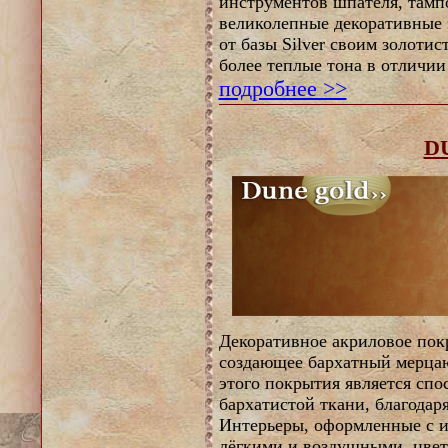
инструментов шпателя, тамп
великолепные декоративные 
от базы Silver своим золоти
более теплые тона в отличии 
подробнее >>
D
Декоративное акриловое пок
создающее бархатный мерца
этого покрытия является спо
бархатистой ткани, благодар
Интерьеры, оформленные с и
лёгкими и воздушными, цвет