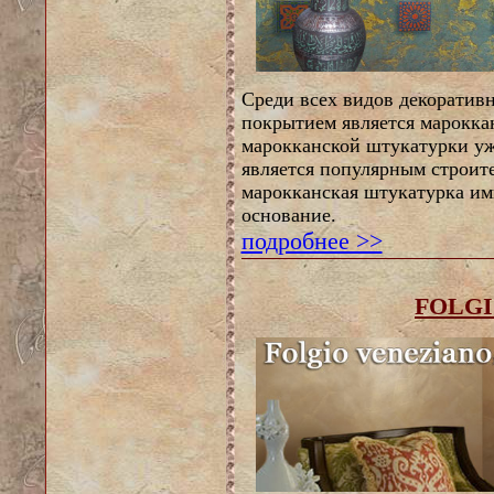
Среди всех видов декоратив
покрытием является мароккан
марокканской штукатурки уж
является популярным строит
марокканская штукатурка им
основание.
подробнее >>
FOLGI