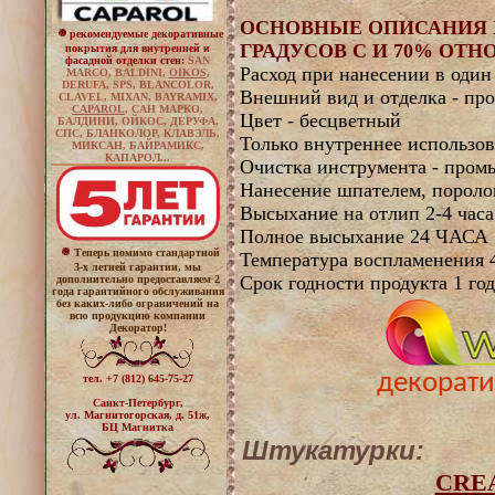
ОСНОВНЫЕ ОПИСАНИЯ Х
рекомендуемые декоративные
ГРАДУСОВ С И 70% ОТ
покрытия для внутренней и
фасадной
отделки
стен
:
SAN
Расход при нанесении в один 
MARCO, BALDINI,
OIKOS
,
DERUFA, SPS,
BLANCOLOR,
Внешний вид и отделка - про
CLAVEL
,
MIXAN
,
BAYRAMIX
,
CAPAROL
, САН МАРКО,
Цвет - бесцветный
БАЛДИНИ, ОЙКОС, ДЕРУФА,
СПС, БЛАНКОЛОР, КЛАВЭЛЬ,
Только внутреннее использо
МИКСАН, БАЙРАМИКС,
КАПАРОЛ
...
Очистка инструмента - пром
Нанесение шпателем, пороло
Высыхание на отлип 2-4 часа
Полное высыхание 24 ЧАСА
Теперь помимо стандартной
Температура воспламенения 
3-х летней гарантии, мы
Срок годности продукта 1 год
дополнительно предоставляем 2
года гарантийного обслуживания
без каких-либо ограничений на
всю продукцию компании
Декоратор!
декорат
тел. +7 (812) 645-75-27
Санкт-Петербург,
ул. Магнитогорская, д. 51ж,
БЦ Магнитка
Штукатурки:
CRE