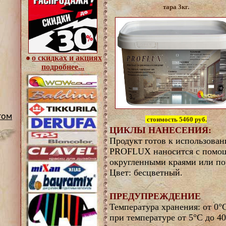
тара
3
кг.
о скидках и акциях
подробнее...
том
стоимость 5460 руб.
ЦИКЛЫ НАНЕСЕНИЯ:
Продукт готов к использован
PROFLUX наносится с помощ
округленными краями или по
Цвет: бесцветный.
ПРЕДУПРЕЖДЕНИЕ
Температура хранения: от 0°
при температуре от 5°С до 40